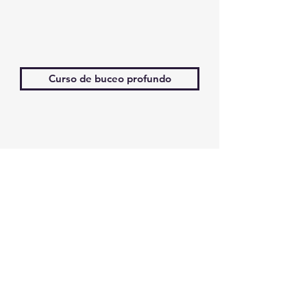
Curso de buceo profundo
Curso de buceo en pecios
¿Busca un curso de especialidad
específico que no figura en